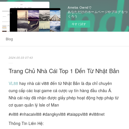
Ameba Owndで
あなただけのホームページやブログをつ
くろう
今すぐ試す
Blog
2024.05.03 07:43
Trang Chủ Nhà Cái Top 1 Đến Từ Nhật Bản
VL88
hay nhà cái vl88 đến từ Nhật Bản là địa chỉ chuyên
cung cấp các loại game cá cược uy tín hàng đầu châu Á.
Nhà cái này đã nhận được giấy phép hoạt động hợp pháp từ
cơ quan quản lý Isle of Man
#vl88 #nhacaivl88 #dangkyvl88 #taiappvl88 #vl88net
Thông Tin Liên Hệ: